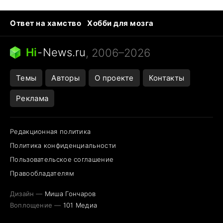
Ответ на хамство
Хобби для мозга
Бензин 100 vs 95
Тунцы в океанариуме
Следующая пандемия
Google Maps открытие
Hi
-
News.ru
, 2006–2026
Темы
Авторы
О проекте
Контакты
Реклама
Редакционная политика
Политика конфиденциальности
Пользовательское соглашение
Правообладателям
Дизайн —
Миша Гончаров
Воплощение —
101 Медиа