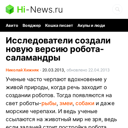
Hi
-
News.ru
Авито
Вояджер
Кошка писает
Акулы и люди
Ядерная война
Ядовитые пауки
Судоку и пазлы
Исследователи создали
новую версию робота-
саламандры
Николай Хижняк
∙
20.03.2013,
обновлено 22.04.2013
Ученые часто черпают вдохновение у
живой природы, когда речь заходит о
создании роботов. Тогда появляются на
свет роботы-
рыбы
,
змеи
,
собаки
и даже
морские черепахи. И ведь ученые
ссылаются на животный мир не зря, ведь
если задачей стоит постройка робота,