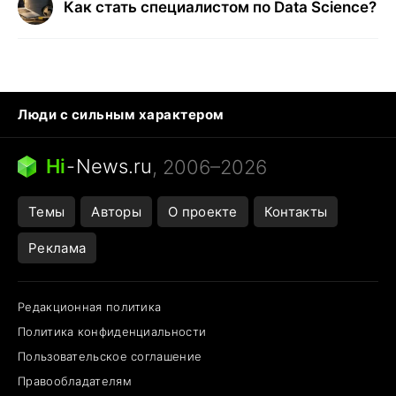
Как стать специалистом по Data Science?
Люди с сильным характером
Кошка писает на кровать
Тунцы в океанариуме
Ядовитые пауки России
Hi
-
News.ru
, 2006–2026
Города в ядерной войне
Открытие в Google Maps
Темы
Авторы
О проекте
Контакты
Реклама
Редакционная политика
Политика конфиденциальности
Пользовательское соглашение
Правообладателям