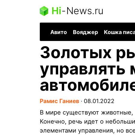
Hi
-
News.ru
Авито
Вояджер
Кошка пис
Золотых р
управлять
автомобил
Рамис Ганиев
∙
08.01.2022
В мире существуют животные, 
Конечно, речь идет о небольш
элементами управления, но вс