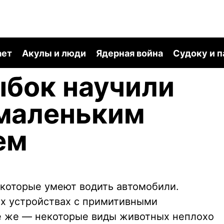
ает
Акулы и люди
Ядерная война
Судоку и 
ыбок научили
 маленьким
ем
которые умеют водить автомобили.
их устройствах с примитивными
е же — некоторые виды животных неплохо