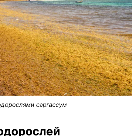
одорослями саргассум
водорослей