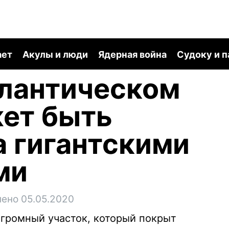
ает
Акулы и люди
Ядерная война
Судоку и 
тлантическом
ет быть
 гигантскими
ми
ено 05.05.2020
огромный участок, который покрыт