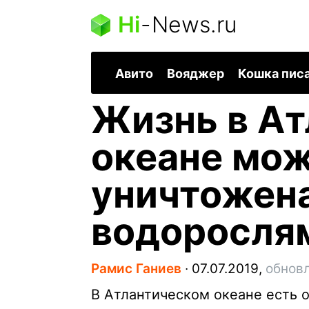
Hi
-
News.ru
Авито
Вояджер
Кошка пис
Жизнь в А
океане мож
уничтожена
водоросля
Рамис Ганиев
∙
07.07.2019,
обновл
В Атлантическом океане есть 