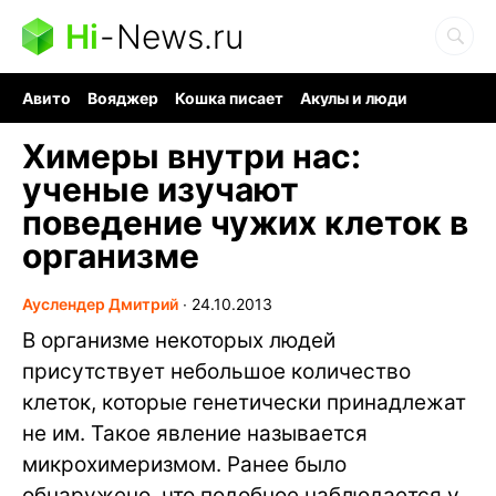
Hi
-
News.ru
Авито
Вояджер
Кошка писает
Акулы и люди
Ядерная война
Ядовитые пауки
Судоку и пазлы
Химеры внутри нас:
ученые изучают
поведение чужих клеток в
организме
Ауслендер Дмитрий
∙
24.10.2013
В организме некоторых людей
присутствует небольшое количество
клеток, которые генетически принадлежат
не им. Такое явление называется
микрохимеризмом. Ранее было
обнаружено, что подобное наблюдается у