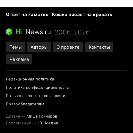
Ответ на хамство
Кошка писает на кровать
Тунцы в океанариуме
Следующая пандемия
Ядовитые пауки России
Hi
-
News.ru
, 2006–2026
Открытие в Google Maps
Темы
Авторы
О проекте
Контакты
Реклама
Редакционная политика
Политика конфиденциальности
Пользовательское соглашение
Правообладателям
Дизайн —
Миша Гончаров
Воплощение —
101 Медиа