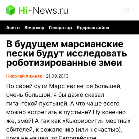
Hi
-
News.ru
Авито
Вояджер
Генератор
Ядерная война
Судоку и пазлы
Бензин 100 и 95
Хобби для мозга
В будущем марсианские
пески будут исследовать
роботизированные змеи
Николай Хижняк
∙
21.09.2013
По своей сути Марс является большей,
очень большой, я бы даже сказал
гигантской пустыней. А что чаще всего
можно встретить в пустыне? Ну конечно
же, змей! А так как «Кьюриосити» местных
обителей, к сожалению (или к счастью),
пока не нашел, то Европейское