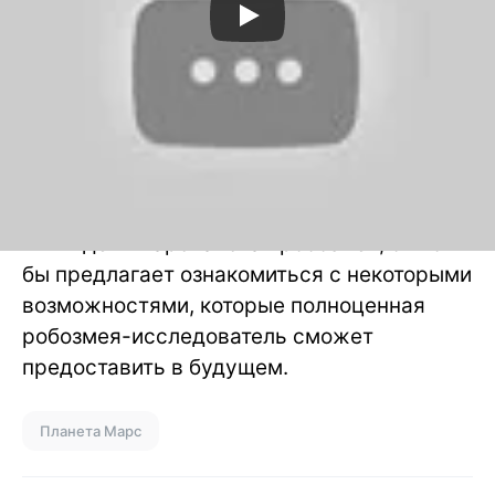
Хотя подобный робот далек от того
представления как на самом деле должна
выглядеть марсианская робозмея, он хотя
бы предлагает ознакомиться с некоторыми
возможностями, которые полноценная
робозмея-исследователь сможет
предоставить в будущем.
Планета Марс