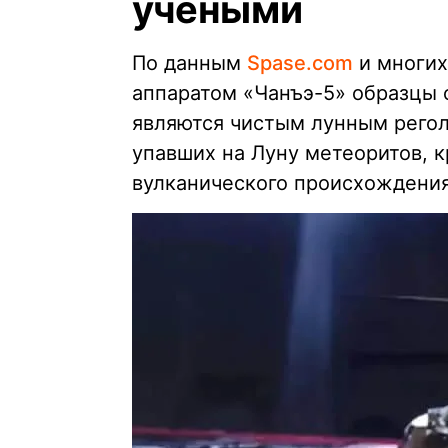
учеными
По данным
Spase.com
и многих
аппаратом «Чанъэ-5» образцы 
являются чистым лунным регол
упавших на Луну метеоритов, 
вулканического происхождения