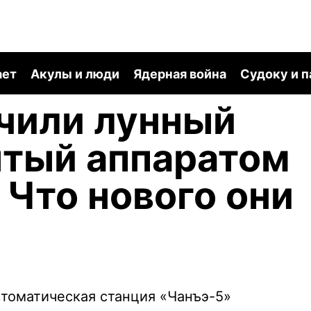
ает
Акулы и люди
Ядерная война
Судоку и 
чили лунный
ытый аппаратом
 Что нового они
втоматическая станция «Чанъэ-5»