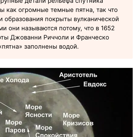
рупные детали рельефа спутника
ы как огромные темные пятна, так что
ти образования покрыты вулканической
ми они называются потому, что в 1652
арты Джованни Риччоли и Франческо
 «пятна» заполнены водой.