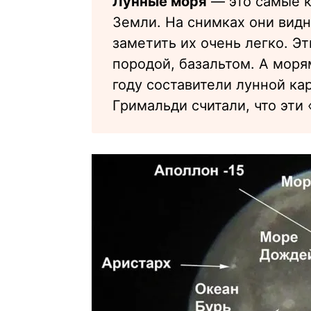
Лунные моря
— это самые к
Земли. На снимках они видн
заметить их очень легко. Э
породой, базальтом. А моря
году составители лунной к
Гримальди считали, что эти