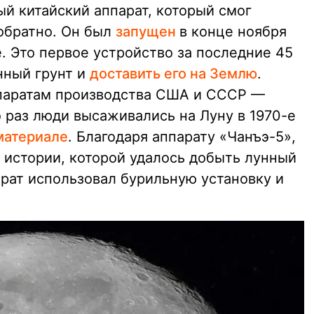
й китайский аппарат, который смог
 обратно. Он был
запущен
в конце ноября
е. Это первое устройство за последние 45
нный грунт и
доставить его на Землю
.
ппаратам производства США и СССР —
о раз люди высаживались на Луну в 1970-е
материале
. Благодаря аппарату «Чанъэ-5»,
 истории, которой удалось добыть лунный
арат использовал бурильную установку и