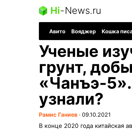
Hi
-
News.ru
Авито
Вояджер
Кошка пис
Ученые изу
грунт, доб
«Чанъэ-5».
узнали?
Рамис Ганиев
∙
09.10.2021
В конце 2020 года китайская а