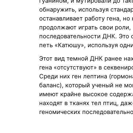
гуанином, и мутировали до так
обнаружить, используя станда
останавливает работу гена, но
продолжают играть свои роли,
последовательности ДНК. Это о
петь «Катюшу», используя одни
Этот вид темной ДНК ранее нах
гена «отсутствуют» в секвени
Среди них ген лептина (гормон
баланс), который ученый не мог
имеют крайне высокое содержа
находят в тканях тел птиц, даж
геномических последовательно