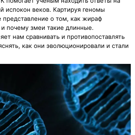
К помогает ученым находить ответы на
й испокон веков. Картируя геномы
 представление о том, как жираф
 и почему змеи такие длинные.
яет нам сравнивать и противопоставлять
снять, как они эволюционировали и стали