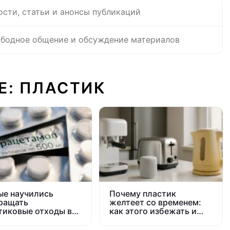
ости, статьи и анонсы публикаций
бодное общение и обсуждение материалов
Е: ПЛАСТИК
ые научились
Почему пластик
ращать
желтеет со временем:
тиковые отходы в
как этого избежать и
цетамол — как это
вернуть белизну
ожно?