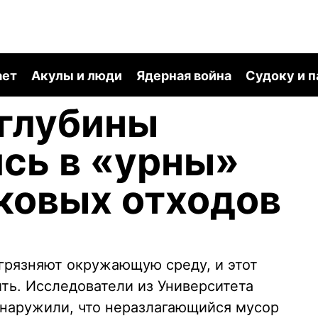
ает
Акулы и люди
Ядерная война
Судоку и 
 глубины
сь в «урны»
ковых отходов
грязняют окружающую среду, и этот
ть. Исследователи из Университета
наружили, что неразлагающийся мусор