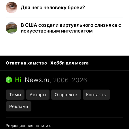
Для чего человеку брови?
В США создали виртуального слизняка с
искусственным интеллектом
Ответ на хамство
Хобби для мозга
Бензин 100 и 95
Тунцы в океанариуме
Следующая пандемия
Google Maps открытие
Hi
-
News.ru
, 2006–2026
Темы
Авторы
О проекте
Контакты
Реклама
Редакционная политика