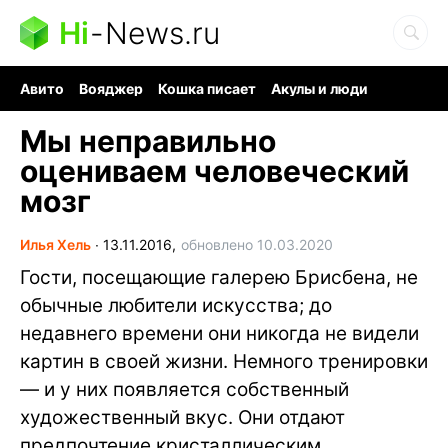
Hi
-
News.ru
Авито
Вояджер
Кошка писает
Акулы и люди
Ядерная война
Судоку и пазлы
Ядовитые пауки
Мы неправильно
оцениваем человеческий
мозг
Илья Хель
∙
13.11.2016,
обновлено 10.03.2020
Гости, посещающие галерею Брисбена, не
обычные любители искусства; до
недавнего времени они никогда не видели
картин в своей жизни. Немного тренировки
— и у них появляется собственный
художественный вкус. Они отдают
предпочтение кристаллическим