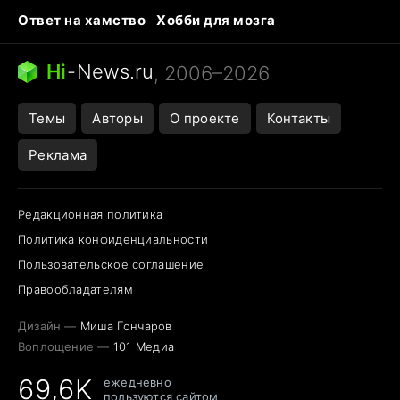
Ответ на хамство
Хобби для мозга
Бензин 100 vs 95
Тунцы в океанариуме
Следующая пандемия
Google Maps открытие
Hi
-
News.ru
, 2006–2026
Темы
Авторы
О проекте
Контакты
Реклама
Редакционная политика
Политика конфиденциальности
Пользовательское соглашение
Правообладателям
Дизайн —
Миша Гончаров
Воплощение —
101 Медиа
69,6K
ежедневно
пользуются сайтом