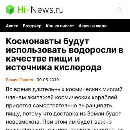
Hi
-
News.ru
Авито
Вояджер
Кошка писает
Акулы и люди
Ядерная война
Ядовитые пауки
Судоку и пазлы
Космонавты будут
использовать водоросли в
качестве пищи и
источника кислорода
Рамис Ганиев
∙
09.05.2019
Во время длительных космических миссий
членам экипажей космических кораблей
придется самостоятельно выращивать
пищу, потому что доставка из Земли будет
невозможна. При этом им будет важно
разнообразить рацион, поскольку питаться