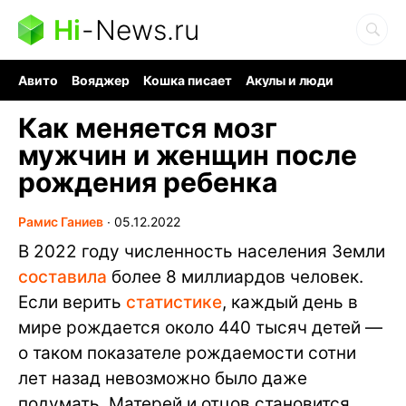
Hi
-
News.ru
Авито
Вояджер
Кошка писает
Акулы и люди
Ядерная война
Судоку и пазлы
Ядовитые пауки
Как меняется мозг
мужчин и женщин после
рождения ребенка
Рамис Ганиев
∙
05.12.2022
В 2022 году численность населения Земли
составила
более 8 миллиардов человек.
Если верить
статистике
, каждый день в
мире рождается около 440 тысяч детей —
о таком показателе рождаемости сотни
лет назад невозможно было даже
подумать. Матерей и отцов становится