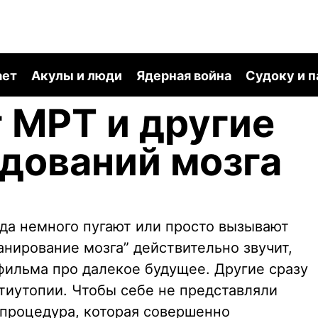
ает
Акулы и люди
Ядерная война
Судоку и 
 МРТ и другие
дований мозга
гда немного пугают или просто вызывают
анирование мозга” действительно звучит,
 фильма про далекое будущее. Другие сразу
тиутопии. Чтобы себе не представляли
 процедура, которая совершенно