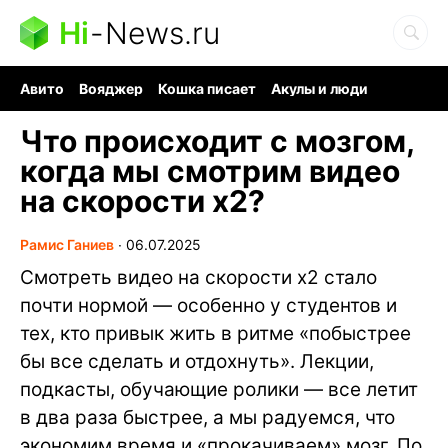
Hi
-
News.ru
Авито
Вояджер
Кошка писает
Акулы и люди
Ядерная война
Судоку и пазлы
Ядовитые пауки
Что происходит с мозгом,
когда мы смотрим видео
на скорости х2?
Рамис Ганиев
∙
06.07.2025
Смотреть видео на скорости х2 стало
почти нормой — особенно у студентов и
тех, кто привык жить в ритме «побыстрее
бы все сделать и отдохнуть». Лекции,
подкасты, обучающие ролики — все летит
в два раза быстрее, а мы радуемся, что
экономим время и «прокачиваем» мозг. По