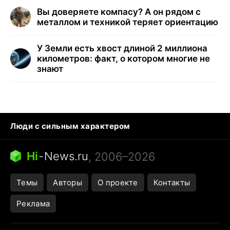
Вы доверяете компасу? А он рядом с
металлом и техникой теряет ориентацию
У Земли есть хвост длиной 2 миллиона
километров: факт, о котором многие не
знают
Люди с сильным характером
Кошка писает на кровать
Тунцы в океанариуме
Ядовитые пауки России
Hi
-
News.ru
, 2006–2026
Города в ядерной войне
Открытие в Google Maps
Темы
Авторы
О проекте
Контакты
Реклама