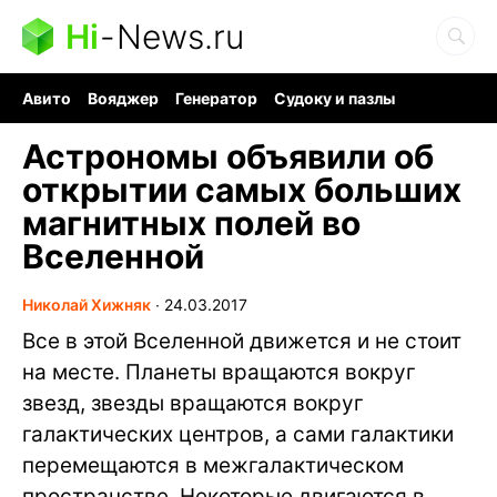
Hi
-
News.ru
Авито
Вояджер
Генератор
Судоку и пазлы
Хобби для мозга
Бензин 100 vs 95
Следующая пандемия
Астрономы объявили об
открытии самых больших
магнитных полей во
Вселенной
Николай Хижняк
∙
24.03.2017
Все в этой Вселенной движется и не стоит
на месте. Планеты вращаются вокруг
звезд, звезды вращаются вокруг
галактических центров, а сами галактики
перемещаются в межгалактическом
пространстве. Некоторые двигаются в