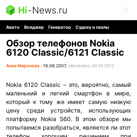
Hi
-
News.ru
Авито
Вояджер
Генератор
Судоку и пазлы
Хобби для мозга
Бензин 100 vs 95
Следующая пандемия
Обзор телефонов Nokia
6120 Classic/6121 Classic
Анна Миронова
∙
19.08.2007,
обновлено 30.10.2012
Nokia 6120 Classic – это, вероятно, самый
маленький и легкий смартфон в мире,
который к тому же имеет самую низкую
цену среди устройств, использующих
платформу Nokia S60. В этом обзоре мы
попытаемся разобраться, является ли этот
телефон хорошим решением при