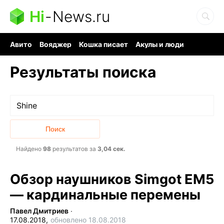
Hi
-
News.ru
Авито
Вояджер
Кошка писает
Акулы и люди
Ядерная война
Судоку и пазлы
Ядовитые пауки
Результаты поиска
Найдено
98
результатов за
3,04 сек.
Обзор наушников Simgot EM5
— кардинальные перемены
Павел Дмитриев
∙
17.08.2018,
обновлено 18.08.2018