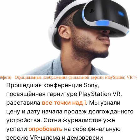
#фото | Официальные изображения финальной версии PlayStation VR">
Прошедшая конференция Sony,
посвящённая гарнитуре PlayStation VR,
расставила
все точки над i
. Мы узнали
цену и дату начала продаж долгожданного
устройства. Сотни журналистов уже
успели
опробовать
на себе финальную
версию VR-шлема и демоверсии