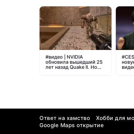
#
видео | NVIDIA
#
CES
обновила вышедший 25
нову
лет назад Quake II. Но
виде
сыграть в него смогут не
проц
все
поко
Ответ на хамство
Хобби для мо
Google Maps открытие