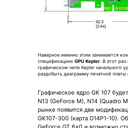
Наверное именно этим занимается ком
спецификациях
GPU Kepler
. В этот ра
графическом чипе Kepler начального у
раздобыть диаграмму печатной платы 
Графическое ядро GK 107 буде
N13 (GeForce M), N14 (Quadro M
рынке появится две модификац
GK107-300 (карта D14P1-10). 
GeForce GT 6×0 и возможно ст