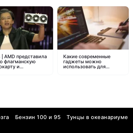
 | AMD представила
Какие современные
ю флагманскую
гаджеты можно
окарту и
использовать для
ессоры Ryzen 3-го
заработка
ления
зга
Бензин 100 и 95
Тунцы в океанариуме