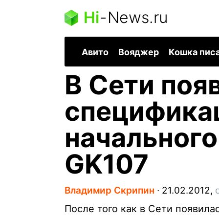
Hi
-
News.ru
Авито
Вояджер
Кошка пис
В Сети поя
специфика
начального
GK107
Владимир Скрипин
∙
21.02.2012,
После того как в Сети появил