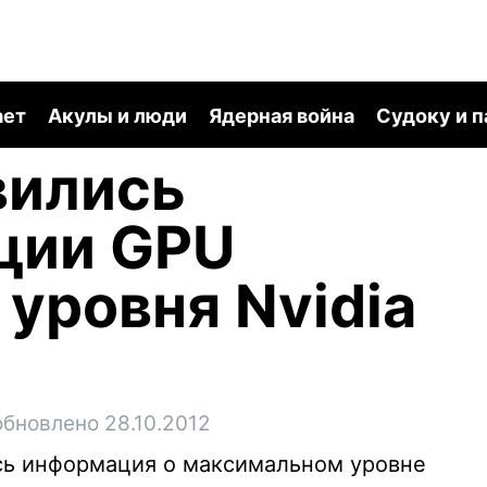
ает
Акулы и люди
Ядерная война
Судоку и 
вились
ции GPU
 уровня Nvidia
обновлено 28.10.2012
ась информация о максимальном уровне