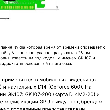
пания Nvidia которая время от времени оповещает о
з сайту Vr-zone.com удалось разузнать о 28-нм
ровня, известным под кодовым именем GK 107, и
видеокарты основанный на его базе.
т применяться в мобильных видеочипах
) и настольных D14 (GeForce 600). На
ии GK107: GK107-200 (карта D14M2-20) и
Обе модификации GPU выйдут под брендом
анут последними представителями