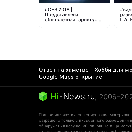
#
CES 2018 |
#
вид
Представлена
разв
обновленная гарнитура
L.A. 
виртуальной
Files
реальности HTC Vive Pro
Ответ на хамство
Хобби для мо
Google Maps открытие
Hi
-
News.ru
, 2006–20
Полное или частичное копирование материалов
разрешено только с письменного разрешения в
обнаружения нарушений, виновные лица могут
к ответственности в соответствии с действую