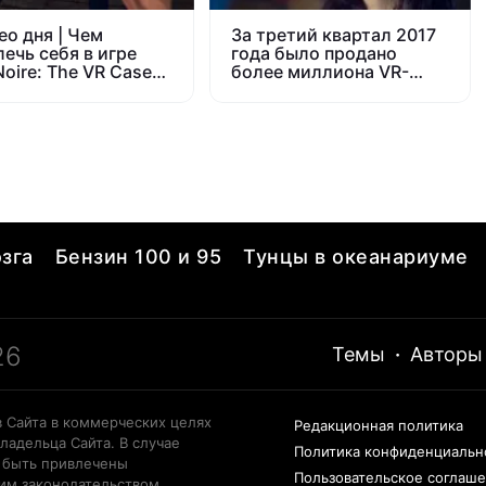
ео дня | Чем
За третий квартал 2017
лечь себя в игре
года было продано
Noire: The VR Case
более миллиона VR-
гарнитур
зга
Бензин 100 и 95
Тунцы в океанариуме
26
Темы
·
Авторы
 Сайта в коммерческих целях
Редакционная политика
ладельца Сайта. В случае
Политика конфиденциальн
 быть привлечены
Пользовательское соглаш
щим законодательством