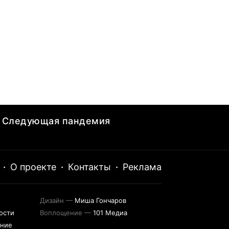
Следующая пандемия
·
О проекте
·
Контакты
·
Реклама
Дизайн —
Миша Гончаров
ости
Воплощение —
101 Медиа
ение