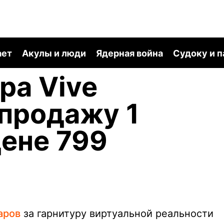
ает
Акулы и люди
Ядерная война
Судоку и 
ра Vive
 продажу 1
цене 799
аров
за гарнитуру виртуальной реальности