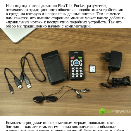
Наш подход к исследованию PlexTalk Pocket, разумеется,
отличался от традиционного общения с подобными устройствами
в среде, на которую и направлены данные плееры. Тем не менее
нам кажется, что именно стороннее мнение может как-то добавить
«правильных ноток» к восприятию подобных устройств. Так что
обзор мы традиционно начнем с комплектации.
Комплектация, даже по современным меркам, довольно-таки
богатая — как лет семь-восемь назад комплектовали обычные
плееры: тут есть и чехол, и проприетарный блок питания, и кабель