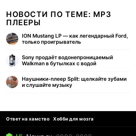
НОВОСТИ ПО ТЕМЕ: MP3
ПЛЕЕРЫ
ION Mustang LP — как легендарный Ford,
только проигрыватель
Sony продаёт водонепроницаемый
Walkman в бутылках с водой
Наушники-плеер Split: щелкайте зубами
и слушайте музыку
Ответ на хамство
Хобби для мозга
Бензин 100 vs 95
Тунцы в океанариуме
Следующая пандемия
Google Maps открытие