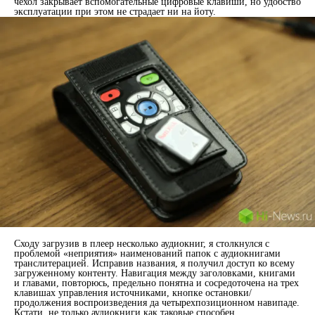
чехол закрывает вспомогательные цифровые клавиши, но удобство
эксплуатации при этом не страдает ни на йоту.
Сходу загрузив в плеер несколько аудиокниг, я столкнулся с
проблемой «неприятия» наименований папок с аудиокнигами
транслитерацией. Исправив названия, я получил доступ ко всему
загруженному контенту. Навигация между заголовками, книгами
и главами, повторюсь, предельно понятна и сосредоточена на трех
клавишах управления источниками, кнопке остановки/
продолжения воспроизведения да четырехпозиционном навипаде.
Кстати, не только аудиокниги как таковые способен