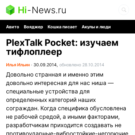
Hi
-
News.ru
Авито
Вояджер
Кошка писает
Акулы и люди
Ядерная война
Ядовитые пауки
Судоку и пазлы
PlexTalk Pocket: изучаем
тифлоплеер
Илья Ильин
∙
30.09.2014,
обновлено 28.10.2014
Довольно странная и именно этим
довольно интересная для нас ниша —
специальные устройства для
определенных категорий наших
сограждан. Когда специфика обусловлена
не рабочей средой, а иными факторами,
разработчикам приходится создавать не
противоударные-вибростойкие-негорючие