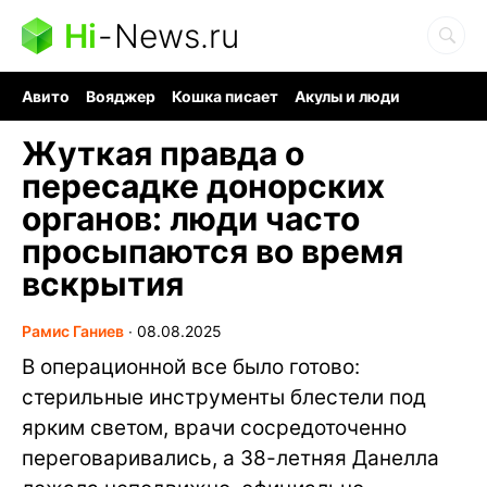
Hi
-
News.ru
Авито
Вояджер
Кошка писает
Акулы и люди
Ядерная война
Ядовитые пауки
Судоку и пазлы
Жуткая правда о
пересадке донорских
органов: люди часто
просыпаются во время
вскрытия
Рамис Ганиев
∙
08.08.2025
В операционной все было готово:
стерильные инструменты блестели под
ярким светом, врачи сосредоточенно
переговаривались, а 38-летняя Данелла