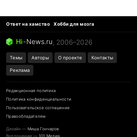
Ответ на хамство
Хобби для мозга
Бензин 100 vs 95
Тунцы в океанариуме
Следующая пандемия
Google Maps открытие
Hi
-
News.ru
, 2006–2026
Темы
Авторы
О проекте
Контакты
Реклама
Редакционная политика
Политика конфиденциальности
Пользовательское соглашение
Правообладателям
Дизайн —
Миша Гончаров
Воплощение —
101 Медиа