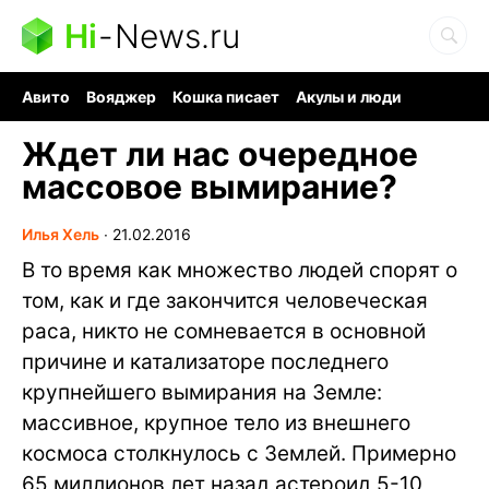
Hi
-
News.ru
Авито
Вояджер
Кошка писает
Акулы и люди
Ядерная война
Ядовитые пауки
Судоку и пазлы
Ждет ли нас очередное
массовое вымирание?
Илья Хель
∙
21.02.2016
В то время как множество людей спорят о
том, как и где закончится человеческая
раса, никто не сомневается в основной
причине и катализаторе последнего
крупнейшего вымирания на Земле:
массивное, крупное тело из внешнего
космоса столкнулось с Землей. Примерно
65 миллионов лет назад астероид 5-10