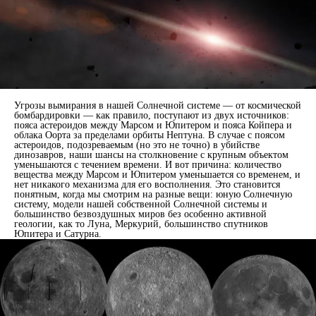
Угрозы вымирания в нашей Солнечной системе — от космической
бомбардировки — как правило, поступают из двух источников:
пояса астероидов между Марсом и Юпитером и пояса Койпера и
облака Оорта за пределами орбиты Нептуна. В случае с поясом
астероидов, подозреваемым (но это не точно) в убийстве
динозавров, наши шансы на столкновение с крупным объектом
уменьшаются с течением времени. И вот причина: количество
вещества между Марсом и Юпитером уменьшается со временем, и
нет никакого механизма для его восполнения. Это становится
понятным, когда мы смотрим на разные вещи: юную Солнечную
систему, модели нашей собственной Солнечной системы и
большинство безвоздушных миров без особенно активной
геологии, как то Луна, Меркурий, большинство спутников
Юпитера и Сатурна.