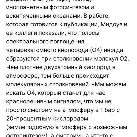
инопланетным фотосинтезом и
вскипяченными океанами. В работе,
которая готовится к публикации, Мидоуз и
ее коллеги показали, что полосы
спектрального поглощения
четырехатомного кислорода (O
4
) иногда
образуются при столкновении молекул O
2
.
Чем плотнее двухатомный кислород в
атмосфере, тем больше происходит
молекулярных столкновений. «Мы можем
искать O
4
, который станет для нас
красноречивым сигналом, что мы не
просто смотрим на атмосферу в 1 бар с
20-процентным кислородом
(землеподобную атмосферу с возможным
фотосинтезом), а смотрим на что-то с