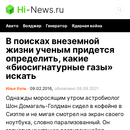
Hi
-
News.ru
Авито
Вояджер
Генератор
Ядерная война
Судоку и пазлы
Бензин 100 и 95
Хобби для мозга
В поисках внеземной
жизни ученым придется
определить, какие
«биосигнатурные газы»
искать
Илья Хель
∙
09.02.2016,
обновлено 08.09.2021
Однажды моросящим утром астробиолог
Шон Домагаль-Голдман сидел в кофейне в
Сиэтле и не мигая смотрел на экран своего
ноутбука, словно парализованный. Он