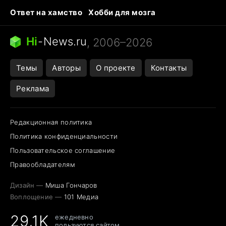
Ответ на хамство
Хобби для мозга
Бензин 100 и 95
Тунцы в океанариуме
Следующая пандемия
Google Maps открытие
Hi
-
News.ru
, 2006–2026
Темы
Авторы
О проекте
Контакты
Реклама
Редакционная политика
Политика конфиденциальности
Пользовательское соглашение
Правообладателям
Дизайн —
Миша Гончаров
Воплощение —
101 Медиа
29,1K
ежедневно
пользуются сайтом