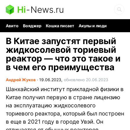
Hi
-
News.ru
Авито
Вояджер
Кошка писает
Акулы и люди
Ядерная война
Судоку и пазлы
Ядовитые пауки
В Китае запустят первый
жидкосолевой ториевый
реактор — что это такое и
в чем его преимущества
Андрей Жуков
∙
19.06.2023,
обновлено 20.06.2023
Шанхайский институт прикладной физики в
Китае получил первую в стране лицензию
на эксплуатацию жидкосолевого
ториевого реактора, который был построен
в еще в 2021 году в городе Увэй. Он
отличается от обычных реакторов