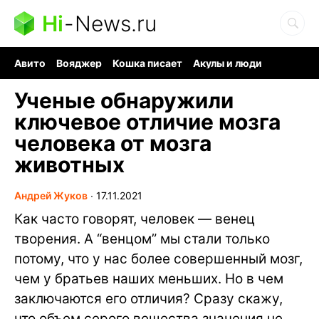
Hi
-
News.ru
Авито
Вояджер
Кошка писает
Акулы и люди
Ядерная война
Судоку и пазлы
Ядовитые пауки
Ученые обнаружили
ключевое отличие мозга
человека от мозга
животных
Андрей Жуков
∙
17.11.2021
Как часто говорят, человек — венец
творения. А “венцом” мы стали только
потому, что у нас более совершенный мозг,
чем у братьев наших меньших. Но в чем
заключаются его отличия? Сразу скажу,
что объем серого вещества значения не