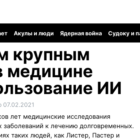
ает
Акулы и люди
Ядерная война
Судоку и 
м крупным
в медицине
ользование ИИ
 07.02.2021
ков лет медицинские исследования
х заболеваний к лечению долговременных.
иях таких людей, как Листер, Пастер и