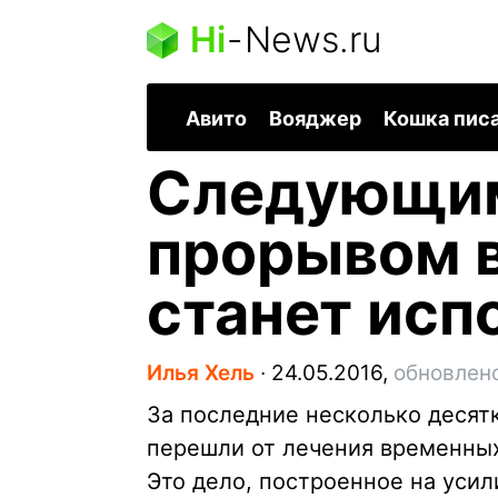
Hi
-
News.ru
Авито
Вояджер
Кошка пис
Следующи
прорывом 
станет исп
Илья Хель
∙
24.05.2016,
обновлено
За последние несколько десят
перешли от лечения временны
Это дело, построенное на усил