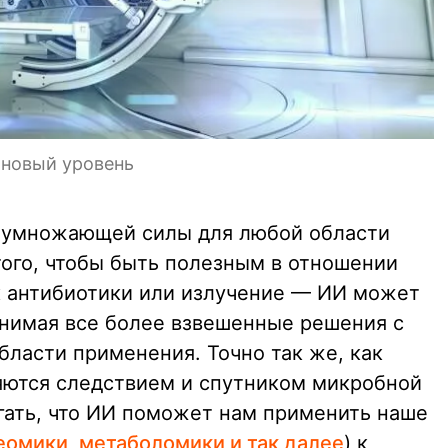
 новый уровень
е умножающей силы для любой области
того, чтобы быть полезным в отношении
к антибиотики или излучение — ИИ может
инимая все более взвешенные решения с
бласти применения. Точно так же, как
яются следствием и спутником микробной
агать, что ИИ поможет нам применить наше
еомики, метаболомики и так далее
) к