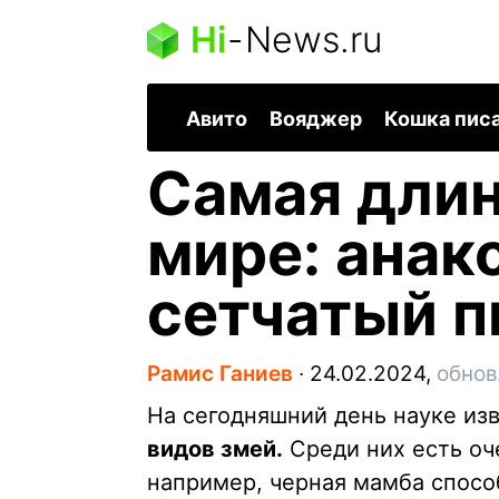
Hi
-
News.ru
Авито
Вояджер
Кошка пис
Самая длин
мире: анак
сетчатый п
Рамис Ганиев
∙
24.02.2024,
обнов
На сегодняшний день науке из
видов змей.
Среди них есть оч
например, черная мамба способ