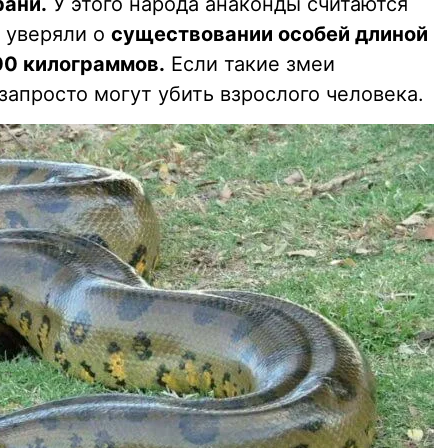
рани.
У этого народа анаконды считаются
 уверяли о
существовании особей длиной
500 килограммов.
Если такие змеи
запросто могут убить взрослого человека.