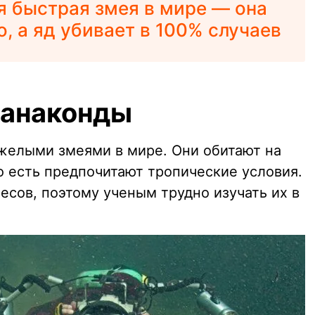
 быстрая змея в мире — она
, а яд убивает в 100% случаев
 анаконды
елыми змеями в мире. Они обитают на
 есть предпочитают тропические условия.
есов, поэтому ученым трудно изучать их в