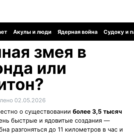
ает
Акулы и люди
Ядерная война
Судоку и 
ная змея в
онда или
итон?
лено 02.05.2026
вестно о существовании
более 3,5 тысяч
ень быстрые и ядовитые создания —
на разгоняться до 11 километров в час и