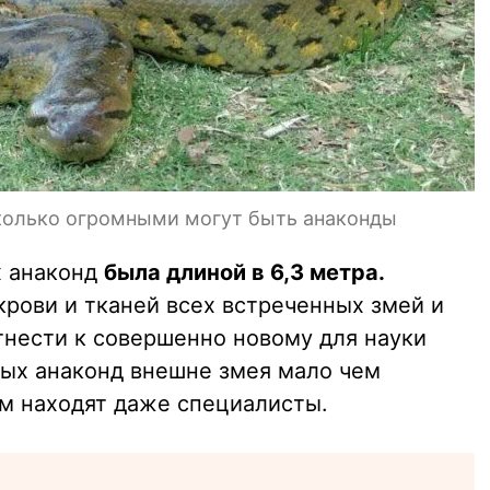
сколько огромными могут быть анаконды
х анаконд
была длиной в 6,3 метра.
крови и тканей всех встреченных змей и
тнести к совершенно новому для науки
ных анаконд внешне змея мало чем
ом находят даже специалисты.