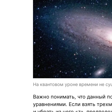
На квантовом уроне времени не су
Важно понимать, что данный п
уравнениями. Если взять трехме
и убрать из него «z», предпол