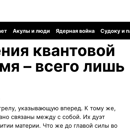
ает
Акулы и люди
Ядерная война
Судоку и 
ения квантовой
мя – всего лишь
2
релу, указывающую вперед. К тому же,
вно связаны между с собой. Их дуэт
итии материи. Что же до главой силы во