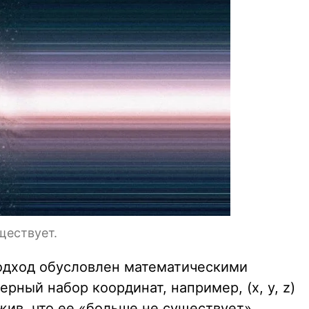
ществует.
одход обусловлен математическими
рный набор координат, например, (x, y, z)
ожив, что ее «больше не существует»,