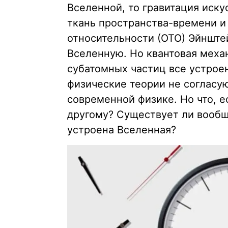
Вселенной, то гравитация иск
ткань пространства-времени и
относительности (ОТО) Эйнште
Вселенную. Но квантовая меха
субатомных частиц все устрое
физические теории не согласуют
современной физике. Но что, е
другому? Существует ли вообще
устроена Вселенная?