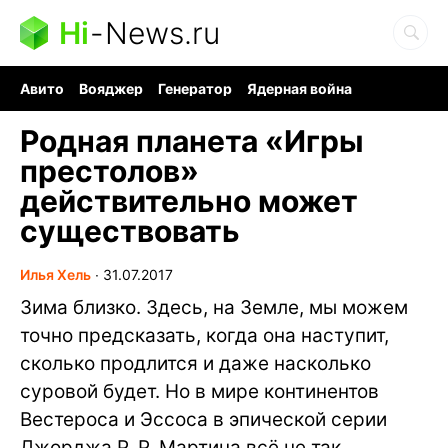
Hi
-
News.ru
Авито
Вояджер
Генератор
Ядерная война
Судоку и пазлы
Бензин 100 и 95
Хобби для мозга
Родная планета «Игры
престолов»
действительно может
существовать
Илья Хель
∙
31.07.2017
Зима близко. Здесь, на Земле, мы можем
точно предсказать, когда она наступит,
сколько продлится и даже насколько
суровой будет. Но в мире континентов
Вестероса и Эссоса в эпической серии
Джорджа Р. Р. Мартина всё не так.