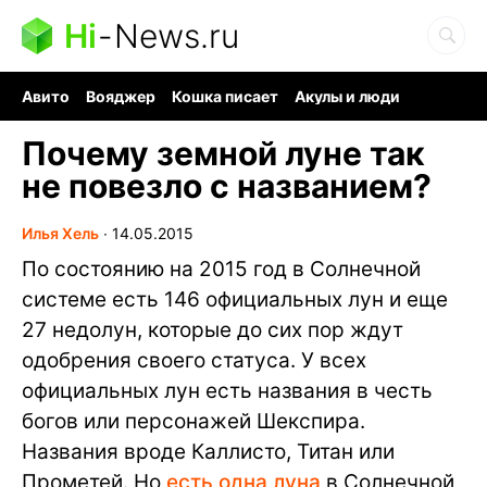
Hi
-
News.ru
Авито
Вояджер
Кошка писает
Акулы и люди
Ядерная война
Судоку и пазлы
Ядовитые пауки
Почему земной луне так
не повезло с названием?
Илья Хель
∙
14.05.2015
По состоянию на 2015 год в Солнечной
системе есть 146 официальных лун и еще
27 недолун, которые до сих пор ждут
одобрения своего статуса. У всех
официальных лун есть названия в честь
богов или персонажей Шекспира.
Названия вроде Каллисто, Титан или
Прометей. Но
есть одна луна
в Солнечной