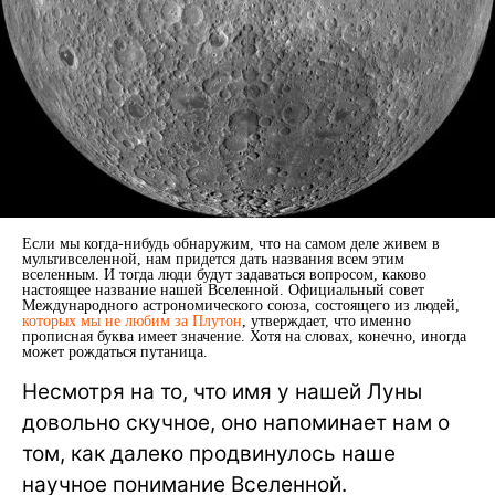
Если мы когда-нибудь обнаружим, что на самом деле живем в
мультивселенной, нам придется дать названия всем этим
вселенным. И тогда люди будут задаваться вопросом, каково
настоящее название нашей Вселенной. Официальный совет
Международного астрономического союза, состоящего из людей,
которых мы не любим за Плутон
, утверждает, что именно
прописная буква имеет значение. Хотя на словах, конечно, иногда
может рождаться путаница.
Несмотря на то, что имя у нашей Луны
довольно скучное, оно напоминает нам о
том, как далеко продвинулось наше
научное понимание Вселенной.