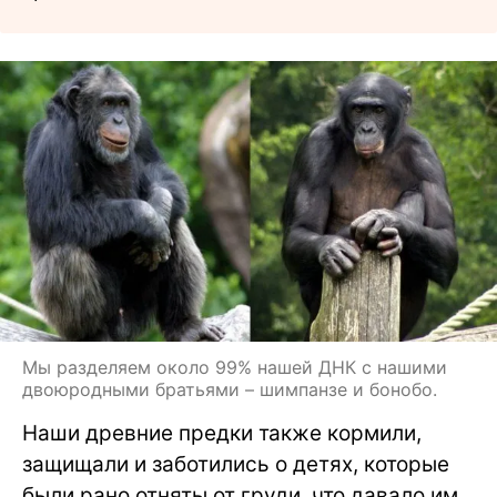
Мы разделяем около 99% нашей ДНК с нашими
двоюродными братьями – шимпанзе и бонобо.
Наши древние предки также кормили,
защищали и заботились о детях, которые
были рано отняты от груди, что давало им