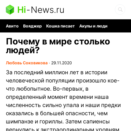
Hi
-
News.ru
Авито
Вояджер
Кошка писает
Акулы и люди
Ядерная война
Судоку и пазлы
Ядовитые пауки
Почему в мире столько
людей?
Любовь Соковикова
∙
29.11.2020
За последний миллион лет в истории
человеческой популяции произошло кое-
что любопытное. Во-первых, в
определенный момент времени наша
численность сильно упала и наши предки
оказались в большей опасности, чем
шимпанзе и гориллы. Затем сапиенсы
вернулись к экстраординарным уровням