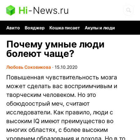
Hi
-
News.ru
Авито
Вояджер
Кошка писает
Акулы и люди
Ядерная война
Судоку и пазлы
Ядовитые пауки
Почему умные люди
болеют чаще?
Любовь Соковикова
∙
15.10.2020
Повышенная чувствительность мозга
может сделать вас восприимчивым и
творческим человеком. Но это
обоюдоострый меч, считают
исследователи. Как правило, люди с
высоким IQ имеют преимущество во
многих областях, с более высоким
уровенем образования и дохода. Но в то