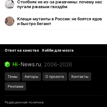
Столбняк не из-за ржавчины: почему нас
пугали ржавым гвоздём
Клещи-мутанты в России: не боятся ядов
и быстро бегают
Ответ на хамство
Хобби для мозга
Бензин 100 и 95
Тунцы в океанариуме
Следующая пандемия
Google Maps открытие
Hi
-
News.ru
, 2006–2026
Темы
Авторы
О проекте
Контакты
Реклама
Редакционная политика