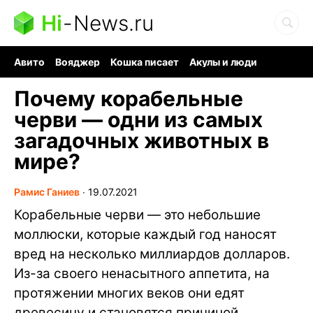
Hi
-
News.ru
Авито
Вояджер
Кошка писает
Акулы и люди
Ядерная война
Судоку и пазлы
Ядовитые пауки
Почему корабельные
черви — одни из самых
загадочных животных в
мире?
Рамис Ганиев
∙
19.07.2021
Корабельные черви — это небольшие
моллюски, которые каждый год наносят
вред на несколько миллиардов долларов.
Из-за своего ненасытного аппетита, на
протяжении многих веков они едят
древесину и становятся причиной