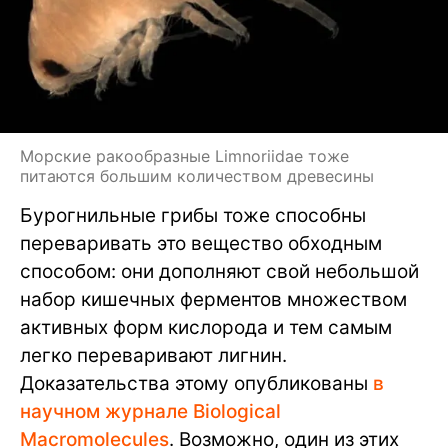
Морские ракообразные Limnoriidae тоже
питаются большим количеством древесины
Бурогнильные грибы тоже способны
переваривать это вещество обходным
способом: они дополняют свой небольшой
набор кишечных ферментов множеством
активных форм кислорода и тем самым
легко переваривают лигнин.
Доказательства этому опубликованы
в
научном журнале Biological
Macromolecules
. Возможно, один из этих