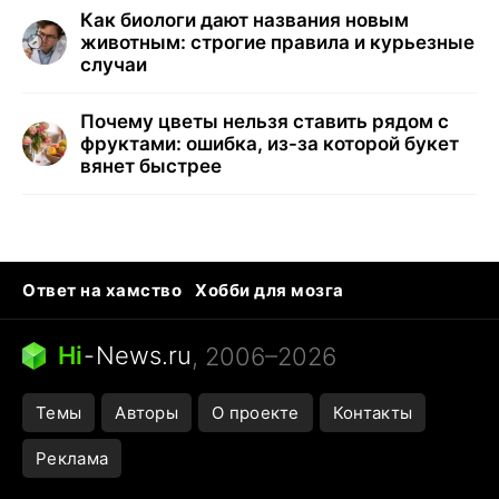
Как биологи дают названия новым
животным: строгие правила и курьезные
случаи
Почему цветы нельзя ставить рядом с
фруктами: ошибка, из-за которой букет
вянет быстрее
Ответ на хамство
Хобби для мозга
Бензин 100 и 95
Тунцы в океанариуме
Следующая пандемия
Google Maps открытие
Hi
-
News.ru
, 2006–2026
Темы
Авторы
О проекте
Контакты
Реклама