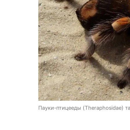
Пауки-птицееды (Theraphosidae) т