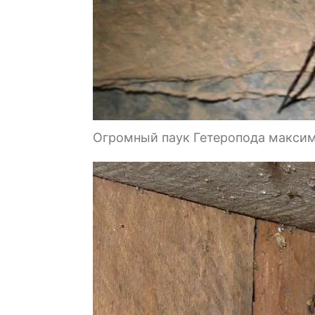
Огромный паук Гетеропода макси