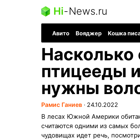
Hi
-
News.ru
Авито
Вояджер
Кошка пис
Насколько 
птицееды и
нужны воло
Рамис Ганиев
∙
24.10.2022
В лесах Южной Америки обитаю
считаются одними из самых бол
чудовищах идет речь, посмотри