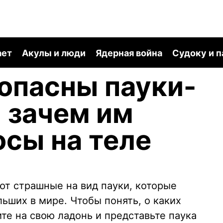
ает
Акулы и люди
Ядерная война
Судоку и 
опасны пауки-
 зачем им
сы на теле
т страшные на вид пауки, которые
ьших в мире. Чтобы понять, о каких
те на свою ладонь и представьте паука