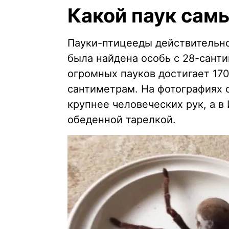
Какой паук сам
Пауки-птицееды действительно
была найдена особь с 28-сант
огромных пауков достигает 170
сантиметрам. На фотографиях о
крупнее человеческих рук, а в
обеденной тарелкой.