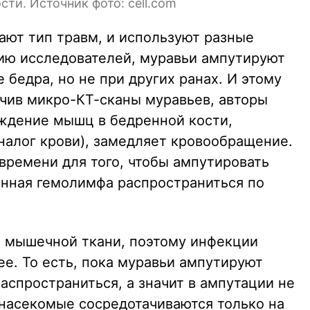
ти. Источник фото: cell.com
ают тип травм, и используют разные
нию исследователей, муравьи ампутируют
 бедра, но не при других ранах. И этому
учив микро-КТ-сканы муравьев, авторы
ждение мышц в бедренной кости,
алог крови), замедляет кровообращение.
времени для того, чтобы ампутировать
женная гемолимфа распространиться по
о мышечной ткани, поэтому инфекции
е. То есть, пока муравьи ампутируют
аспространиться, а значит в ампутации не
 насекомые сосредотачиваются только на