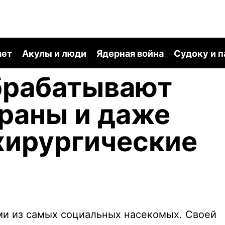
ает
Акулы и люди
Ядерная война
Судоку и 
брабатывают
 раны и даже
хирургические
ми из самых социальных насекомых. Своей