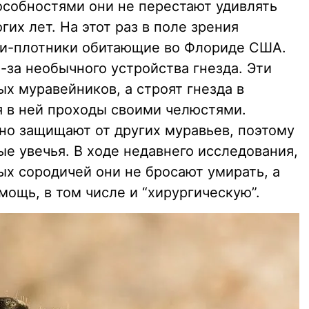
особностями они не перестают удивлять
их лет. На этот раз в поле зрения
ьи-плотники обитающие во Флориде США.
-за необычного устройства гнезда. Эти
х муравейников, а строят гнезда в
я в ней проходы своими челюстями.
нно защищают от других муравьев, поэтому
ые увечья. В ходе недавнего исследования,
ых сородичей они не бросают умирать, а
ощь, в том числе и “хирургическую”.