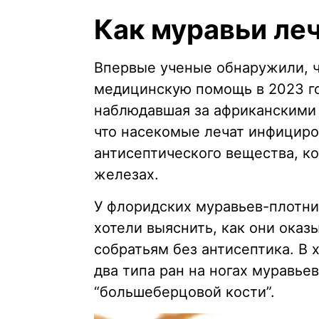
Как муравьи леч
Впервые ученые обнаружили, ч
медицинскую помощь в 2023 го
наблюдавшая за африканскими 
что насекомые лечат инфицир
антисептического вещества, к
железах.
У флоридских муравьев-плотни
хотели выяснить, как они ока
собратьям без антисептика. В
два типа ран на ногах муравье
“большеберцовой кости”.