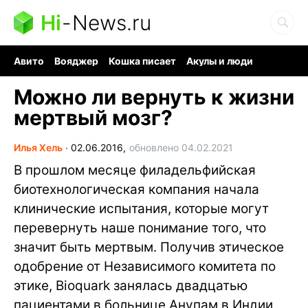
Hi
-
News.ru
Авито
Вояджер
Кошка писает
Акулы и люди
Ядерная война
Судоку и пазлы
Ядовитые пауки
Можно ли вернуть к жизни
мертвый мозг?
Илья Хель
∙
02.06.2016,
обновлено 04.02.2021
В прошлом месяце филадельфийская
биотехнологическая компания начала
клинические испытания, которые могут
перевернуть наше понимание того, что
значит быть мертвым. Получив этическое
одобрение от Независимого комитета по
этике, Bioquark занялась двадцатью
пациентами в больнице Анупам в Индии,