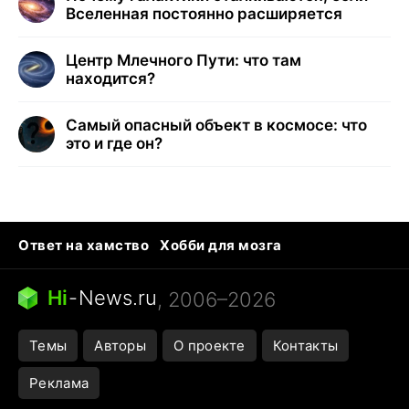
Вселенная постоянно расширяется
Центр Млечного Пути: что там
находится?
Самый опасный объект в космосе: что
это и где он?
Ответ на хамство
Хобби для мозга
Бензин 100 vs 95
Тунцы в океанариуме
Следующая пандемия
Google Maps открытие
Hi
-
News.ru
, 2006–2026
Темы
Авторы
О проекте
Контакты
Реклама