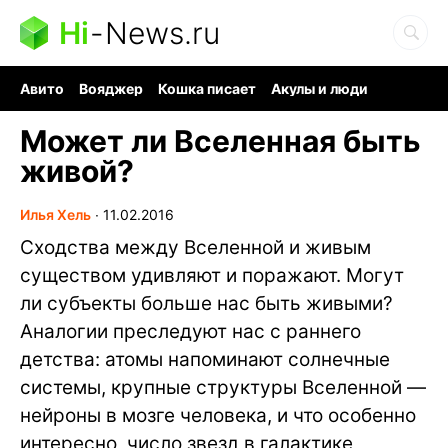
Hi
-
News.ru
Авито
Вояджер
Кошка писает
Акулы и люди
Ядерная война
Ядовитые пауки
Судоку и пазлы
Может ли Вселенная быть
живой?
Илья Хель
∙
11.02.2016
Сходства между Вселенной и живым
существом удивляют и поражают. Могут
ли субъекты больше нас быть живыми?
Аналогии преследуют нас с раннего
детства: атомы напоминают солнечные
системы, крупные структуры Вселенной —
нейроны в мозге человека, и что особенно
интересно, число звезд в галактике,