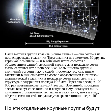
Наша местная группа гравитационно связана — она состоит из
нас, Андромеды, галактики Треугольника и, возможно, 50 других
карликов поменьше — и в конечном итоге сольется с
образованием единой связанной структуры в несколько сотен
тысяч световых лет в поперечнике. Большинство групп и
скоплений встретят такую судьбу: поскольку все связанные
галактики в них сливаются вместе с образованием гигантской
эллиптической галактики в несколько сотен тысяч лет, и эта
15
структура продержится порядка 10
лет. Через это время, в 100
000 раз превышающее текущий возраст Вселенной, последние
звезды выжгут свое топливо и канут во тьму, останутся лишь
случайные столкновения, вспышки и зажигания, пока и эти
17
объекты сами по себе не распадутся гравитационно через 10
–
22
10
лет.
Но эти отдельные крупные группы будут