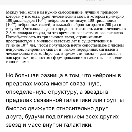
Между тем, если нам нужно самосознание, лучшим примером,
который у нас есть, будет человеческий мозг, в котором примерно
11
100 миллиардов (10
) нейронов и минимум 100 триллионов
14
(10
) нейронных связей, и каждый нейрон загорается 200 раз в
секунду. Учитывая среднюю продолжительность жизни человека в
2-3 миллиарда секунд, за это время отправляется много сигналов.
Потребуется сеть из триллионов звезд, ограниченных
пространством в миллион световых лет и существующих в
15
течение 10
лет, чтобы получилось нечто сопоставимое с числом
нейронов, нейронные связей и числом переданных сигналов в
человеческом мозге. Впрочем, в целом эти числа — для мозга и
для крупных, полностью сформировавшихся галактик — вполне
сопоставимы.
Но большая разница в том, что нейроны в
пределах мозга имеют связанную,
определенную структуру, а звезды в
пределах связанной галактики или группы
быстро движутся относительно друг
друга, будучи под влиянием всех других
звезд и масс внутри галактики.