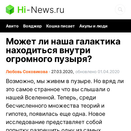
Hi
-
News.ru
Авито
Вояджер
Кошка писает
Акулы и люди
Ядерная война
Судоку и пазлы
Ядовитые пауки
Может ли наша галактика
находиться внутри
огромного пузыря?
Любовь Соковикова
∙
27.03.2020,
обновлено 01.04.2020
Возможно, мы живем в пузыре. Но вряд ли
это самое странное что вы слышали о
нашей Вселенной. Теперь, среди
бесчисленного множества теорий и
гипотез, появилась еще одна. Новое
исследование представляет собой
попытку разрешить одну из самых