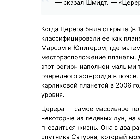
— сказал Шмидт. — «Церер
Когда Церера была открыта (в 
классифицировали ее как план
Марсом и Юпитером, где мате
месторасположение планеты. 
этот регион наполнен малыми т
очередного астероида в поясе.
карликовой планетой в 2006 г
уровня.
Церера — самое массивное тел
некоторые из ледяных лун, на
гнездиться жизнь. Она в два р
спутника Сатурна, который мо