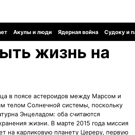
ает
Акулы и люди
Ядерная война
Судоку и 
ыть жизнь на
ца в поясе астероидов между Марсом и
ым телом Солнечной системы, поскольку
атурна Энцеладом: оба считаются
ранения жизни. В марте 2015 года миссия
ет на карликовую планету Цереру, первую