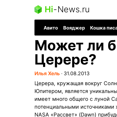
Hi
-
News.ru
Авито
Вояджер
Кошка пис
Может ли б
Церере?
Илья Хель
∙
31.08.2013
Церера, кружащая вокруг Солн
Юпитером, является уникальн
имеет много общего с луной С
потенциальными источниками х
NASA «Рассвет» (Dawn) прибуд