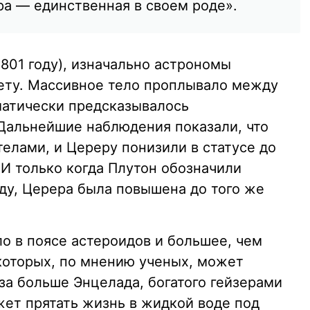
а — единственная в своем роде».
1801 году), изначально астрономы
ету. Массивное тело проплывало между
матически предсказывалось
Дальнейшие наблюдения показали, что
елами, и Цереру понизили в статусе до
 И только когда Плутон обозначили
оду, Церера была повышена до того же
о в поясе астероидов и большее, чем
 которых, по мнению ученых, может
аза больше Энцелада, богатого гейзерами
жет прятать жизнь в жидкой воде под