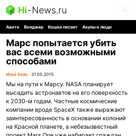
Hi
-
News.ru
Авито
Вояджер
Кошка писает
Акулы и люди
Ядерная война
Ядовитые пауки
Судоку и пазлы
Марс попытается убить
вас всеми возможными
способами
Илья Хель
∙
31.05.2015
Мы на пути к Марсу. NASA планирует
высадить астронавтов на его поверхность
к 2030-м годам. Частные космические
компании вроде SpaceX также выражают
заинтересованность в основании колоний
на Красной планете, а небезызвестный
проект Mars One уже набирает граждан