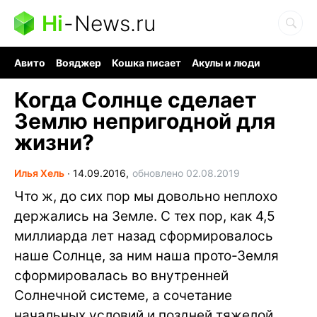
Hi
-
News.ru
Авито
Вояджер
Кошка писает
Акулы и люди
Ядерная война
Судоку и пазлы
Ядовитые пауки
Когда Солнце сделает
Землю непригодной для
жизни?
Илья Хель
∙
14.09.2016,
обновлено 02.08.2019
Что ж, до сих пор мы довольно неплохо
держались на Земле. С тех пор, как 4,5
миллиарда лет назад сформировалось
наше Солнце, за ним наша прото-Земля
сформировалась во внутренней
Солнечной системе, а сочетание
начальных условий и поздней тяжелой