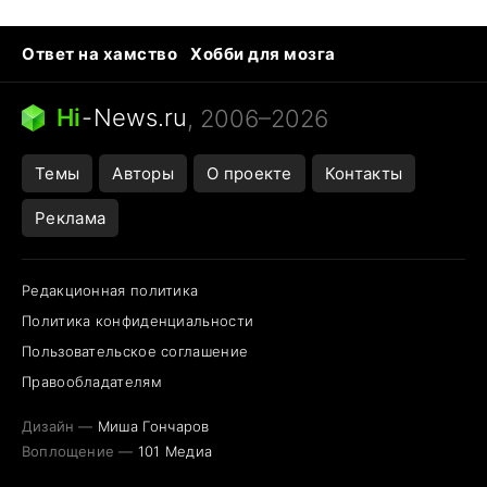
Ответ на хамство
Хобби для мозга
Бензин 100 и 95
Тунцы в океанариуме
Следующая пандемия
Google Maps открытие
Hi
-
News.ru
, 2006–2026
Темы
Авторы
О проекте
Контакты
Реклама
Редакционная политика
Политика конфиденциальности
Пользовательское соглашение
Правообладателям
Дизайн —
Миша Гончаров
Воплощение —
101 Медиа