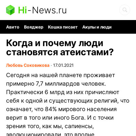
Hi
-
News.ru
Авито
Вояджер
Кошка писает
Акулы и люди
Ядерная война
Судоку и пазлы
Ядовитые пауки
Когда и почему люди
становятся атеистами?
Любовь Соковикова
∙
17.01.2021
Сегодня на нашей планете проживает
примерно 7,7 миллиардов человек.
Практически 6 млрд из них причисляют
себя к одной и существующих религий, что
означает, что 84% мирового населения
верит в того или иного Бога. И с точки
зрения того, как мы, сапиенсы,
эволюционировали, это вполне