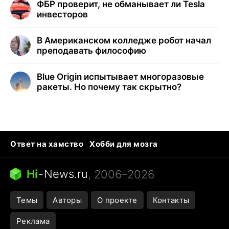
ФБР проверит, не обманывает ли Tesla
инвесторов
В Американском колледже робот начал
преподавать философию
Blue Origin испытывает многоразовые
ракеты. Но почему так скрытно?
Ответ на хамство
Хобби для мозга
Бензин 100 и 95
Тунцы в океанариуме
Следующая пандемия
Google Maps открытие
Hi
-
News.ru
, 2006–2026
Темы
Авторы
О проекте
Контакты
Реклама