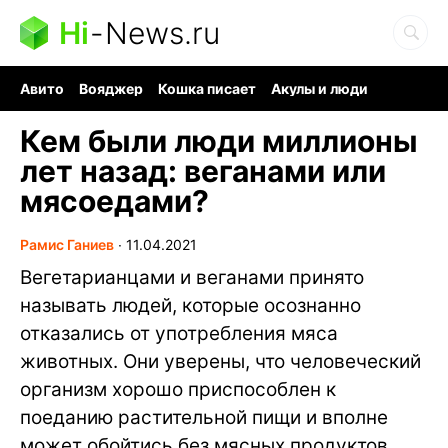
Hi
-
News.ru
Авито
Вояджер
Кошка писает
Акулы и люди
Ядерная война
Судоку и пазлы
Ядовитые пауки
Кем были люди миллионы
лет назад: веганами или
мясоедами?
Рамис Ганиев
∙
11.04.2021
Вегетарианцами и веганами принято
называть людей, которые осознанно
отказались от употребления мяса
животных. Они уверены, что человеческий
организм хорошо приспособлен к
поеданию растительной пищи и вполне
может обойтись без мясных продуктов.