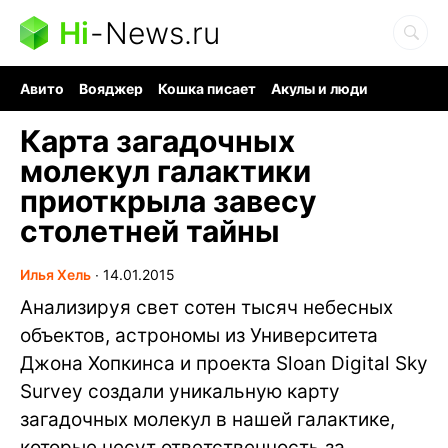
Hi
-
News.ru
Авито
Вояджер
Кошка писает
Акулы и люди
Ядерная война
Ядовитые пауки
Судоку и пазлы
Карта загадочных
молекул галактики
приоткрыла завесу
столетней тайны
Илья Хель
∙
14.01.2015
Анализируя свет сотен тысяч небесных
объектов, астрономы из Университета
Джона Хопкинса и проекта Sloan Digital Sky
Survey создали уникальную карту
загадочных молекул в нашей галактике,
которые несут ответственность за