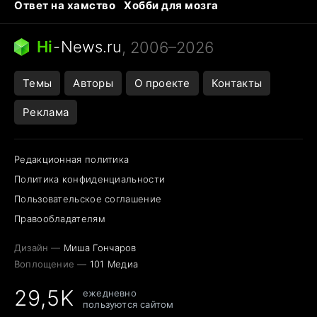
Ответ на хамство
Хобби для мозга
Бензин 100 и 95
Тунцы в океанариуме
Следующая пандемия
Google Maps открытие
Hi
-
News.ru
, 2006–2026
Темы
Авторы
О проекте
Контакты
Реклама
Редакционная политика
Политика конфиденциальности
Пользовательское соглашение
Правообладателям
Дизайн —
Миша Гончаров
Воплощение —
101 Медиа
29,5K
ежедневно
пользуются сайтом