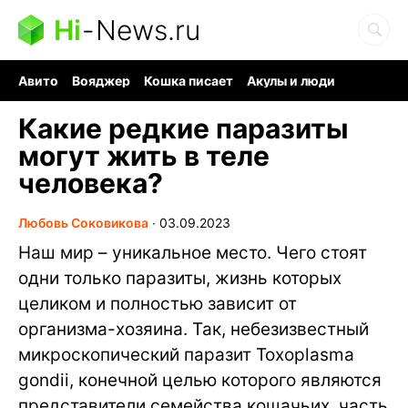
Hi
-
News.ru
Авито
Вояджер
Кошка писает
Акулы и люди
Ядерная война
Судоку и пазлы
Ядовитые пауки
Какие редкие паразиты
могут жить в теле
человека?
Любовь Соковикова
∙
03.09.2023
Наш мир – уникальное место. Чего стоят
одни только паразиты, жизнь которых
целиком и полностью зависит от
организма-хозяина. Так, небезизвестный
микроскопический паразит Toxoplasma
gondii, конечной целью которого являются
представители семейства кошачьих, часть