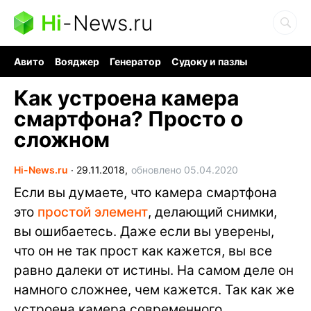
Hi
-
News.ru
Авито
Вояджер
Генератор
Судоку и пазлы
Хобби для мозга
Бензин 100 vs 95
Следующая пандемия
Как устроена камера
смартфона? Просто о
сложном
Hi-News.ru
∙
29.11.2018,
обновлено 05.04.2020
Если вы думаете, что камера смартфона
это
простой элемент
, делающий снимки,
вы ошибаетесь. Даже если вы уверены,
что он не так прост как кажется, вы все
равно далеки от истины. На самом деле он
намного сложнее, чем кажется. Так как же
устроена камера современного