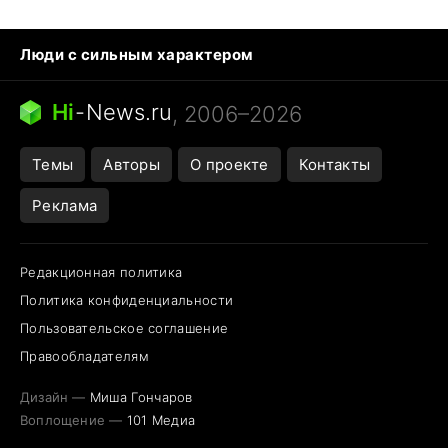
Люди с сильным характером
Кошка писает на кровать
Тунцы в океанариуме
Ядовитые пауки России
Hi
-
News.ru
, 2006–2026
Города в ядерной войне
Открытие в Google Maps
Темы
Авторы
О проекте
Контакты
Реклама
Редакционная политика
Политика конфиденциальности
Пользовательское соглашение
Правообладателям
Дизайн —
Миша Гончаров
Воплощение —
101 Медиа