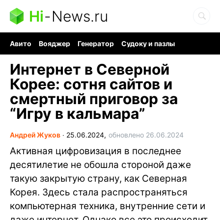
Hi
-
News.ru
Авито
Вояджер
Генератор
Судоку и пазлы
Хобби для мозга
Бензин 100 vs 95
Следующая пандемия
Интернет в Северной
Корее: сотня сайтов и
смертный приговор за
“Игру в кальмара”
Андрей Жуков
∙
25.06.2024,
обновлено 26.06.2024
Активная цифровизация в последнее
десятилетие не обошла стороной даже
такую закрытую страну, как Северная
Корея. Здесь стала распространяться
компьютерная техника, внутренние сети и
даже интернет. Однако все это происходит