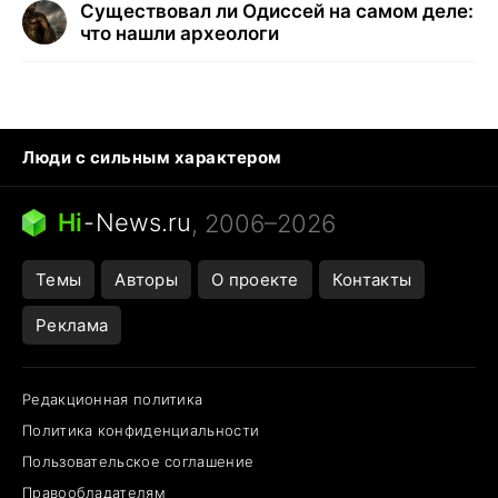
Существовал ли Одиссей на самом деле:
что нашли археологи
Люди с сильным характером
Кошка писает на кровать
Тунцы в океанариуме
Ядовитые пауки России
Hi
-
News.ru
, 2006–2026
Города в ядерной войне
Открытие в Google Maps
Темы
Авторы
О проекте
Контакты
Реклама
Редакционная политика
Политика конфиденциальности
Пользовательское соглашение
Правообладателям