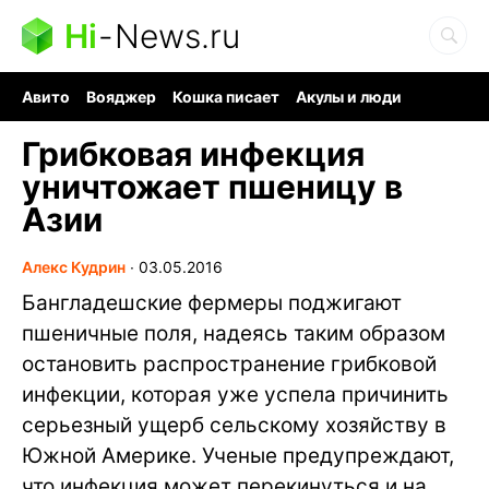
Hi
-
News.ru
Авито
Вояджер
Кошка писает
Акулы и люди
Ядерная война
Судоку и пазлы
Ядовитые пауки
Грибковая инфекция
уничтожает пшеницу в
Азии
Алекс Кудрин
∙
03.05.2016
Бангладешские фермеры поджигают
пшеничные поля, надеясь таким образом
остановить распространение грибковой
инфекции, которая уже успела причинить
серьезный ущерб сельскому хозяйству в
Южной Америке. Ученые предупреждают,
что инфекция может перекинуться и на