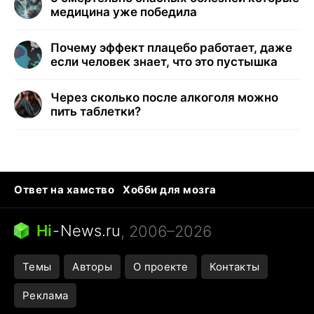
медицина уже победила
Почему эффект плацебо работает, даже
если человек знает, что это пустышка
Через сколько после алкоголя можно
пить таблетки?
Ответ на хамство
Хобби для мозга
Бензин 100 и 95
Тунцы в океанариуме
Следующая пандемия
Google Maps открытие
Hi
-
News.ru
, 2006–2026
Темы
Авторы
О проекте
Контакты
Реклама