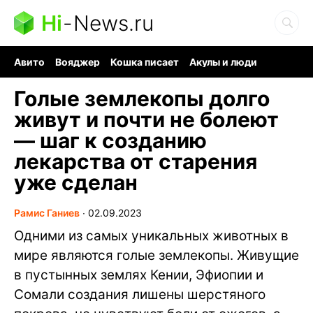
Hi
-
News.ru
Авито
Вояджер
Кошка писает
Акулы и люди
Ядерная война
Судоку и пазлы
Ядовитые пауки
Голые землекопы долго
живут и почти не болеют
— шаг к созданию
лекарства от старения
уже сделан
Рамис Ганиев
∙
02.09.2023
Одними из самых уникальных животных в
мире являются голые землекопы. Живущие
в пустынных землях Кении, Эфиопии и
Сомали создания лишены шерстяного